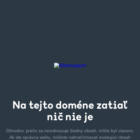
Na tejto
doméne zatiaľ
nič nie je
Dôvodov, prečo sa nezobrazuje žiadny obsah, môže byť
viacero.
Ak ste správca webu, môžete nahrať/zmazať
existujúci obsah